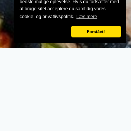
bedste mulige oplevelse. Hvis du fortsætter med
at bruge sitet acceptere du samtidig vores
cookie- og privatlivspolitik.
Læs mere
Forstået!
VELKOMMEN TIL
Pizza Glesborg
- Når vi laver mad til vores kunder, lægger vi
vægt på kvalitet, service og renlighed.
- Stort udvalg i lækre oplevelser for ganen.
- Udsøgte råvarer og en nænsom stræben
efter det perfekte sikrer en oplevelse udover
det sædvanglige.